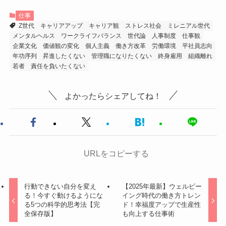
仕事
Z世代
キャリアアップ
キャリア観
ストレス社会
ミレニアル世代
メンタルヘルス
ワークライフバランス
世代論
人事制度
仕事観
企業文化
価値観の変化
個人主義
働き方改革
労働環境
平社員志向
年功序列
昇進したくない
管理職になりたくない
終身雇用
組織離れ
若者
責任を負いたくない
よかったらシェアしてね！
URLをコピーする
行動できない自分を変え
【2025年最新】ウェルビー
る！今すぐ動けるようにな
イング時代の働き方トレン
る5つの科学的思考法【完
ド！幸福度アップで生産性
全保存版】
も向上する仕事術